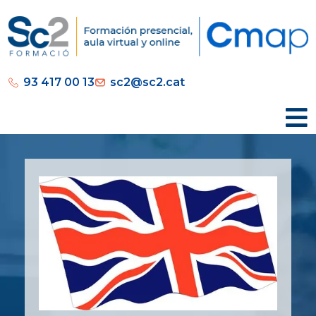
93 417 00 13
sc2@sc2.cat